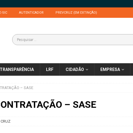
E-SIC
AUTENTICADOR
PREVCRUZ (EM EXTINÇÃO)
TRANSPARÊNCIA
LRF
CIDADÃO
EMPRESA
TRATAÇÃO – SASE
CONTRATAÇÃO – SASE
 CRUZ