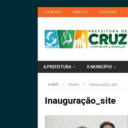
LICITAÇÕES
TRIBUTOS
OUVIDORIA
A PREFEITURA
O MUNICÍPIO
HOME
Media
Inauguração_site
Inauguração_site