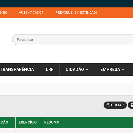
E-SIC
AUTENTICADOR
PREVCRUZ (EM EXTINÇÃO)
TRANSPARÊNCIA
LRF
CIDADÃO
EMPRESA
COPIAR
AÇÃO
EXERCÍCIO
RESUMO