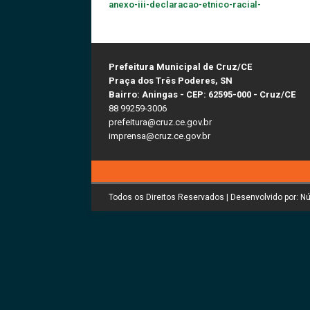
anexo-iii-declaracao-etnico-racial-
Prefeitura Municipal de Cruz/CE
Praça dos Três Poderes, SN
Bairro: Aningas - CEP: 62595-000 - Cruz/CE
88 99259-3006
prefeitura@cruz.ce.gov.br
imprensa@cruz.ce.gov.br
Todos os Direitos Reservados | Desenvolvido por: N