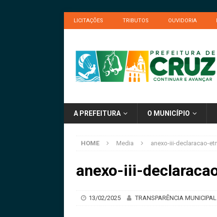
LICITAÇÕES
TRIBUTOS
OUVIDORIA
A PREFEITURA
O MUNICÍPIO
HOME
Media
anexo-iii-declaracao-etn
anexo-iii-declaracao
13/02/2025
TRANSPARÊNCIA MUNICIPAL