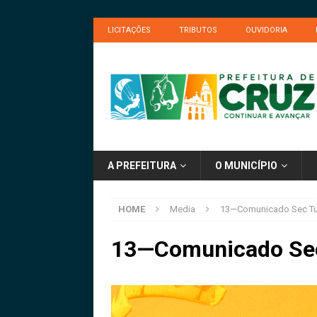
LICITAÇÕES
TRIBUTOS
OUVIDORIA
A PREFEITURA
O MUNICÍPIO
HOME
Media
13—Comunicado Sec T
13—Comunicado Se