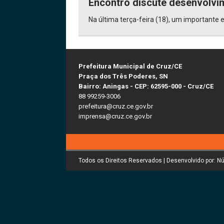
Encontro discute desenvolvim
Na última terça-feira (18), um importante 
Prefeitura Municipal de Cruz/CE
Praça dos Três Poderes, SN
Bairro: Aningas - CEP: 62595-000 - Cruz/CE
88 99259-3006
prefeitura@cruz.ce.gov.br
imprensa@cruz.ce.gov.br
Todos os Direitos Reservados | Desenvolvido por: N