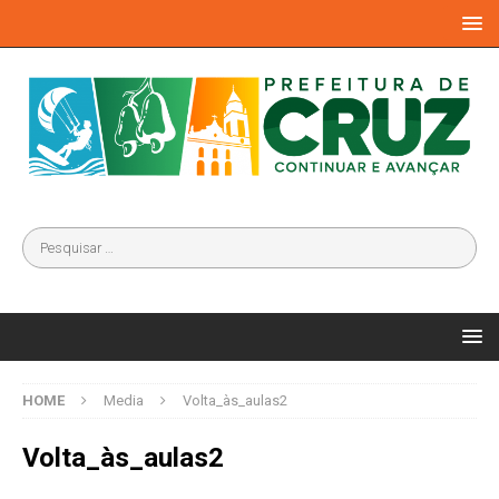
HOME
Media
Volta_às_aulas2
Volta_às_aulas2