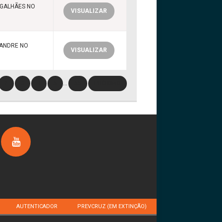
AGALHÃES NO
VISUALIZAR
XANDRE NO
VISUALIZAR
2
3
4
5
…
85
PRÓXIMO
AUTENTICADOR
PREVCRUZ (EM EXTINÇÃO)