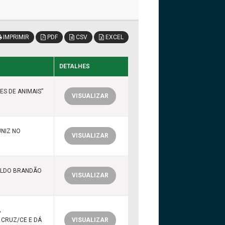
IMPRIMIR
PDF
CSV
EXCEL
DETALHES
ES DE ANIMAIS”
VISUALIZAR
NIZ NO
VISUALIZAR
OLDO BRANDÃO
VISUALIZAR
A
 CRUZ/CE E DÁ
VISUALIZAR