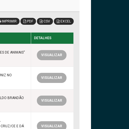
IMPRIMIR
PDF
CSV
EXCEL
DETALHES
ES DE ANIMAIS”
VISUALIZAR
NIZ NO
VISUALIZAR
OLDO BRANDÃO
VISUALIZAR
A
 CRUZ/CE E DÁ
VISUALIZAR