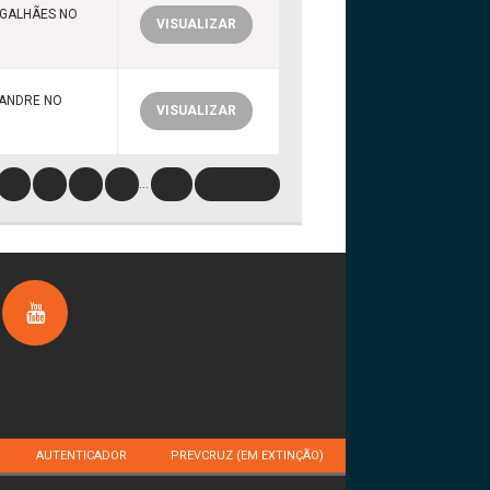
AGALHÃES NO
VISUALIZAR
XANDRE NO
VISUALIZAR
2
3
4
5
…
85
PRÓXIMO
AUTENTICADOR
PREVCRUZ (EM EXTINÇÃO)