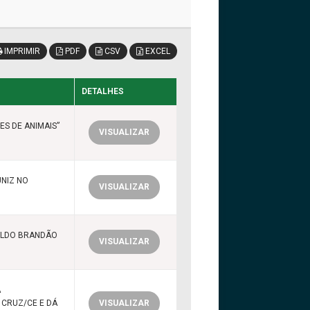
IMPRIMIR
PDF
CSV
EXCEL
DETALHES
ES DE ANIMAIS”
VISUALIZAR
NIZ NO
VISUALIZAR
OLDO BRANDÃO
VISUALIZAR
A
 CRUZ/CE E DÁ
VISUALIZAR