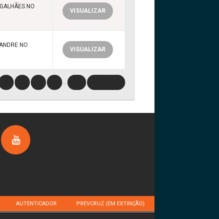
AGALHÃES NO
VISUALIZAR
XANDRE NO
VISUALIZAR
2
3
4
5
…
85
PRÓXIMO
AUTENTICADOR
PREVCRUZ (EM EXTINÇÃO)